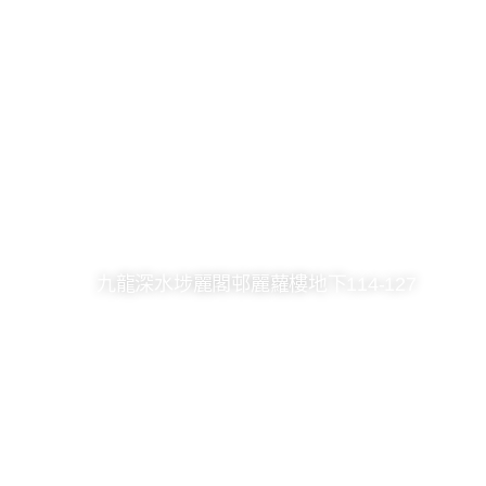
2361 8246
2748 7036
kck@hkcccc.org
九龍深水埗麗閣邨麗蘿樓地下114-127