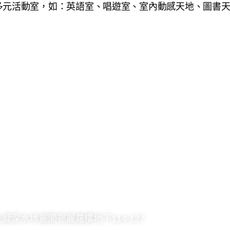
多元活動室，如：英語室、唱遊室、室內動感天地、圖書
 8246
2748 7036
kck@hkcccc.org
九龍深水埗麗閣邨麗蘿樓地下114-127