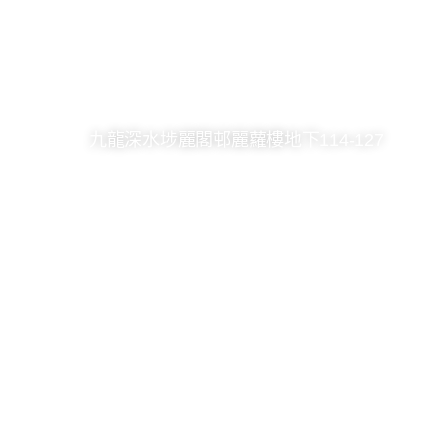
2361 8246
2748 7036
kck@hkcccc.org
九龍深水埗麗閣邨麗蘿樓地下114-127