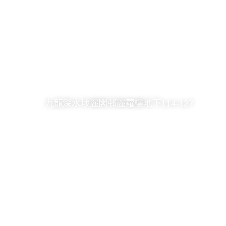
2361 8246
2748 7036
kck@hkcccc.org
九龍深水埗麗閣邨麗蘿樓地下114-127