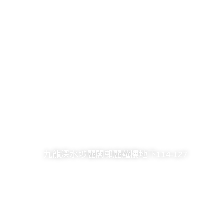
2361 8246
2748 7036
kck@hkcccc.org
九龍深水埗麗閣邨麗蘿樓地下114-127