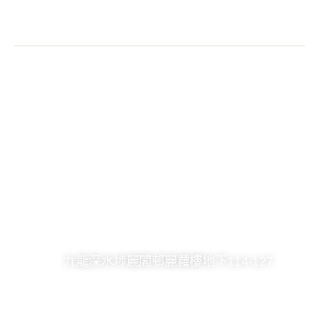
2361 8246
2748 7036
kck@hkcccc.org
九龍深水埗麗閣邨麗蘿樓地下114-127